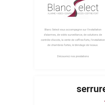
Blanc Select vous accompagne sur l’installation
d’alarmes, de vidéo surveillance, de solutions de
contrôle d’accès, la vente de coffres-forts, l’installatio
de chambres fortes, le blindage de locaux.
Découvrez nos prestations
serrur